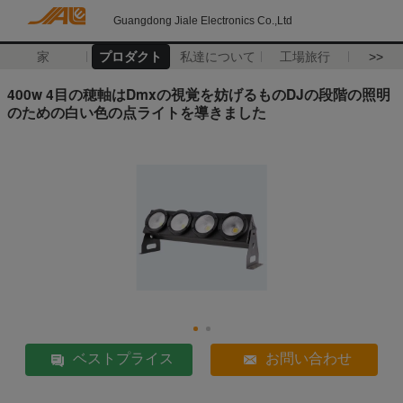
Guangdong Jiale Electronics Co.,Ltd
家
プロダクト
私達について
工場旅行
>>
400w 4目の穂軸はDmxの視覚を妨げるものDJの段階の照明
のための白い色の点ライトを導きました
ベストプライス
お問い合わせ