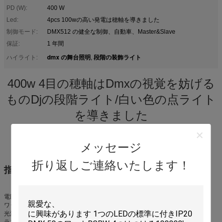
PD (W):
400 W
Led:
4pcs 100wの高い発電は穂軸を導きました
制御モード:
DMX512 の健全な制御、自動車、Master&Slave
保証:
1 年間
dmx の舞台照明
段階の装飾ライト
ハイライト:
,
400w 4目の穂軸はDmxの視覚を妨げる
ものDjの段階ライト/白い色の点ライト
を導きました
メッセージ
折り返しご連絡いたします！
指定:
電圧:AC100-240V、50/60Hz
ワット:440W
光源:4pcs*100W 2in1はWAを導きました
ランプの光束（lm）:6000IM