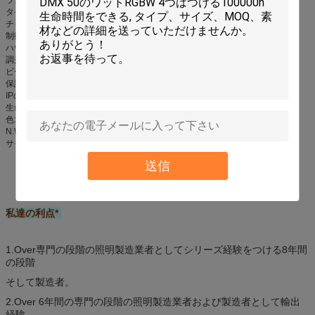
タイプ:点ライト
チャネル:6CH
制御:DMX512のマスター スレーブ、健全な能動態、自動モード
ハウジング材料:プラスチック
調光器:0-100%はさみ金の調光器
ビーム角:30degree
保証:2年
IPの評価:IP20
生命時間:50000H
色:暖かい色
N.W:3.5Kg、G.W:4Kg
サイズ（mm）:320x390x220mm
送信
私達の利点*
1.Over専門の段階の照明製造業者としてシリーズ経験をつける8年間
の段階
そして製造者。
2.Over 6年間の専門の段階の照明製造業者および製造者として輸出
経験。