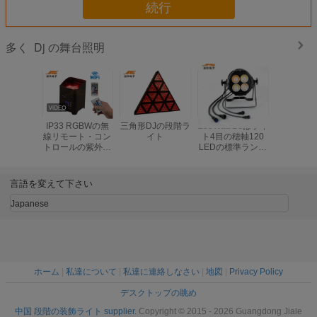
続行
Dj の舞台照明
多く
IP33 RGBWの無
三角形DJの段階ラ
200Watt DJはライ
90-240
線リモート・コン
イト
ト4目の穂軸120
穂軸LED
トロールの紫外線
LEDの標準ランプ
イト飛
無線電信LEDのラ
の省エネを上演し
DMX51
イト バー
ます
御、自走
モー
言語を変えて下さい
Japanese
ホーム
|
私達について
|
私達に連絡しなさい
|
地図
|
Privacy Policy
デスクトップの眺め
中国 段階の装飾ライト supplier.
Copyright © 2015 - 2026 Guangdong Jiale