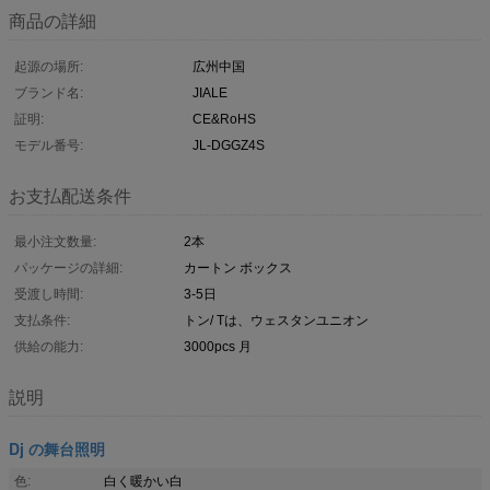
商品の詳細
起源の場所:
広州中国
ブランド名:
JIALE
証明:
CE&RoHS
モデル番号:
JL-DGGZ4S
お支払配送条件
最小注文数量:
2本
パッケージの詳細:
カートン ボックス
受渡し時間:
3-5日
支払条件:
トン/ Tは、ウェスタンユニオン
供給の能力:
3000pcs 月
説明
Dj の舞台照明
色:
白く暖かい白