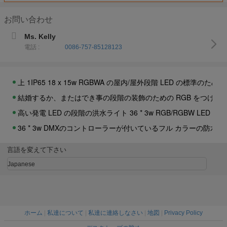
屋内 18 x 3with 9w RGB 3in1 LED の標準はディスコの
お問い合わせ
RGB 細い Par64 LED の標準は/コンサートのためのライト/
30 x 3W RGB LED の標準は赤い青緑をつけるズームレンズ D
Ms. Kelly
電話 :
0086-757-85128123
54pcs LED の標準はライト RGBW によって導かれる標準ライ
LED の標準をつける 108W RGB の段階はアルミ合金が付いてい
上 1IP65 18 x 15w RGBWA の屋内/屋外段階 LED の標
結婚するか、またはでき事の段階の装飾のための RGB をつける卸
高い発電 LED の段階の洪水ライト 36 * 3w RGB/RGBW LED 
36 * 3w DMXのコントローラーが付いているフル カラーの防水RG
デジタル スクリーンが付いている屋外 RGB LED の壁の洗濯
言語を変えて下さい
専門 RGB LED の壁の洗濯機、防水 IP65 LED の壁の洗浄ライ
Japanese
IP65 は 12 を防水します* 3W RGB 屋外 LED の壁の洗濯機 D
装飾 12 を* 15W 3in1 RGB LED の壁の洗濯機、屋外段階の
ホーム
|
私達について
|
私達に連絡しなさい
|
地図
|
Privacy Policy