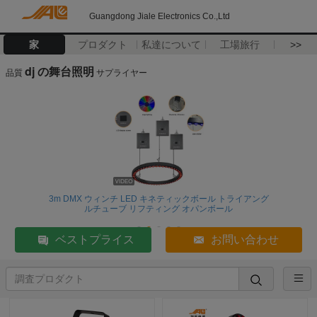
Guangdong Jiale Electronics Co.,Ltd
家
プロダクト
私達について
工場旅行
>>
dj の舞台照明
品質
サプライヤー
3m DMX ウィンチ LED キネティックボール トライアング
ルチューブ リフティング オパンボール
ベストプライス
お問い合わせ