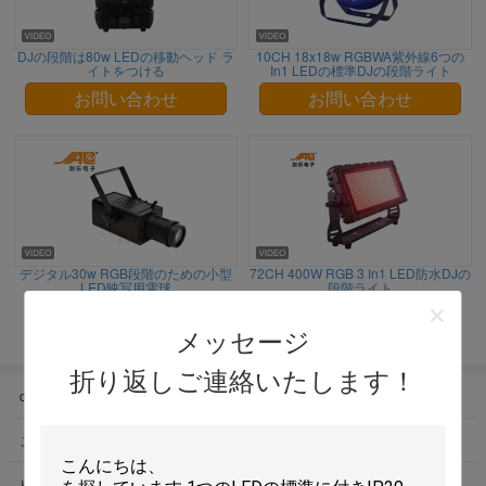
DJの段階は80w LEDの移動ヘッド ラ
10CH 18x18w RGBWA紫外線6つの
イトをつける
In1 LEDの標準DJの段階ライト
お問い合わせ
お問い合わせ
デジタル30w RGB段階のための小型
72CH 400W RGB 3 In1 LED防水DJの
LED映写用電球
段階ライト
お問い合わせ
お問い合わせ
メッセージ
折り返しご連絡いたします！
dj の舞台照明
移動ヘッドLEDライト
ことができます led パー ライト
ディスコの段階ライト
ビーム光ヘッドの移動
屋外 LED の標準