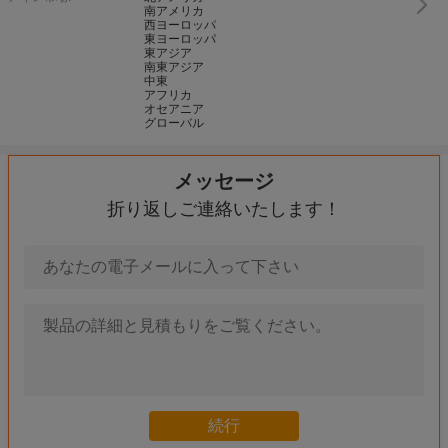
南アメリカ
西ヨーロッパ
東ヨーロッパ
東アジア
南東アジア
中東
アフリカ
オセアニア
グローバル
メッセージ
折り返しご連絡いたします！
高い発電 200W 5R Sharpy dj の屋内回転段階軽い IP20 AC100V - 
ディスコまたはコンサートのセリウム及び RoHS の段階ライトのための
高い内腔 54PCS 3W LED の標準はライト標準 64 つく多色 DJ が
330W 15R Sharpy のビーム ディスコ/DJ のための移動ヘッ
LED の標準をつける結婚/でき事の段階はライト赤い青緑の高い
280W 10rの移動頭部をつける移動ヘッド ビーム ライトDMX段階
36pcs 3w 紫外線 LED の標準は AC 110V - 240V DMX512