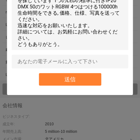
rgb の led の壁の洗濯機
LED の段階の洪水ライト
LEDウォールウォッシュライト
無線 LED の標準の缶
レーザーステージライト
特殊効果装置
劇場の段階の照明
DMX 照明コント ローラー
舞台照明トラス
ビデオカーテンを率いて
LED キネティックライト ボール
送信
すべてのプロダクト > を見て下さい;
会社情報
ビジネスタイプ:
成立年:
2010
年間売上高:
5 million-10 million
メイン市場:
北アメリカ