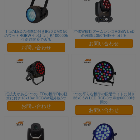
1つのLEDの標準に付きIP20 DMX 50
7*40W移動ズームレンズRGBW LED
のワットRGBW 4つはつける100000h
の段階は350°回転をつける
生命時間をできる
お問い合わせ
お問い合わせ
抵抗力がある1つのLEDの標準Djの軽
1つの平らな標準の段階ライトに付き
水に付き18x18w RGBWA紫外線6つ
36x0.5W LED RGB 3つ寿命60000時
間の
お問い合わせ
お問い合わせ