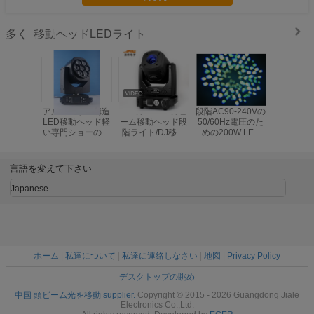
移動ヘッドLEDライト
多く
アルミニウム構造
120のW LEDのビ
段階AC90-240Vの
450W CM
LED移動ヘッド軽
ーム移動ヘッド段
50/60Hz電圧のた
LED 移
い専門ショーの照
階ライト/DJ移動
めの200W LED
イト 固定
明
ヘッド軽く長い寿
Dmxの移動ヘッド
イール CT
命
ライト
移動ヘッ
言語を変えて下さい
Japanese
ホーム
|
私達について
|
私達に連絡しなさい
|
地図
|
Privacy Policy
デスクトップの眺め
中国 頭ビーム光を移動 supplier.
Copyright © 2015 - 2026 Guangdong Jiale
Electronics Co.,Ltd.