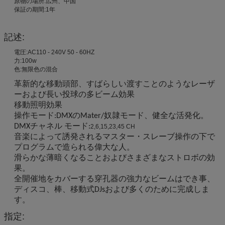
原物の場所:広州、中国
保証の期間:1年
記述:
電圧:AC110 - 240V 50 - 60HZ
力:100w
色:無限色の混合
革新的な移動頭部、すばらしい渡すことのようなレーザ
ーおよび長い投球の多ビーム効果
移動照明効果
操作モード:DMXのMater/奴隷モード、健全な活発化。
DMXチャネル モード:
2,6,15,23,45 CH
音楽によって誘発されるマスター・スレーブ操作の下で
プログラムで造られる偉大な人。
滑らかな薄暗くなることおよびさまざまなストロボの効
果。
全開催地をカバーする穿孔器の強力なビームはでき事、
ディスコ、棒、移動式DJsおよび多くのために完成しま
す。
指定: