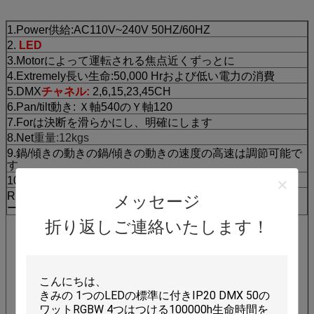
1.Power供給:AC110V~240V 50HZ/60HZ
2.
LED
3.Motorによって運転される焦点近くずっとに
4.Extremely長い生命:50,000 Hrおよび低い電力の消費
5.DMX
チャネル:
2,6,15,23,45CH
6.Pan/tilt動き:
Ｘ軸540のＹ軸120
7.Forは決断を滑らかにし、明確にします
8.Net
重量:12kgs
9.鍋/傾きの動きの鍋/傾きの動きの速度の高速は調節可能で
す
10.scanning角度:傾き120°
RDMX:、オン/オフ ランプ演説する遠隔DMXコントローラ
メッセージ
ーによる健全な制御スイッチ
折り返しご連絡いたします！