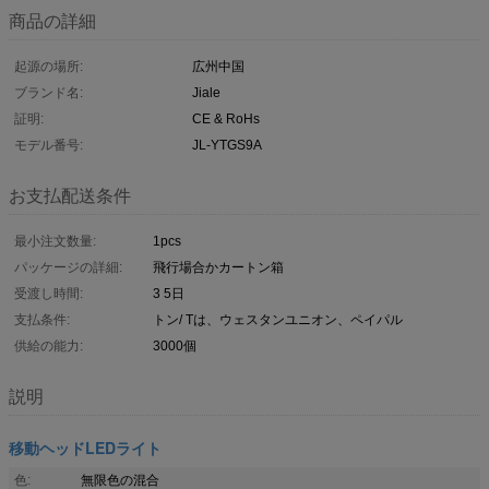
商品の詳細
起源の場所:
広州中国
ブランド名:
Jiale
証明:
CE & RoHs
モデル番号:
JL-YTGS9A
お支払配送条件
最小注文数量:
1pcs
パッケージの詳細:
飛行場合かカートン箱
受渡し時間:
3 5日
支払条件:
トン/ Tは、ウェスタンユニオン、ペイパル
供給の能力:
3000個
説明
移動ヘッドLEDライト
色:
無限色の混合