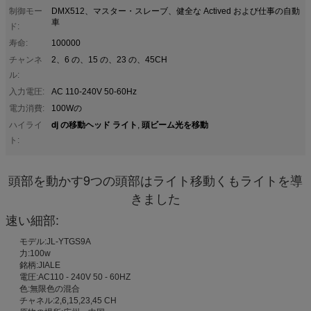
制御モー
DMX512、マスター・スレーブ、健全な Actived および仕事の自動
車
ド:
寿命:
100000
チャンネ
2、6 の、15 の、23 の、45CH
ル:
入力電圧:
AC 110-240V 50-60Hz
電力消費:
100Wの
dj の移動ヘッド ライト
頭ビーム光を移動
ハイライ
,
ト:
頭部を動かす
9つの
頭部はライト移動くもライトを導
きました
速い細部:
モデル:JL-YTGS9A
力:100w
銘柄:JIALE
電圧:AC110 - 240V 50 - 60HZ
色:無限色の混合
チャネル:2,6,15,23,45 CH