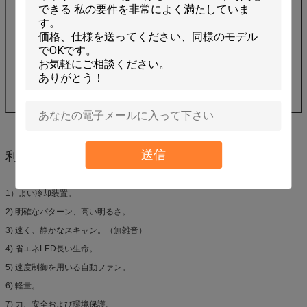
送信
利点:
1）よい冷却装置。
2) 明確なパターン、高い明るさ。
3) 速く、静かなスキャン。（無雑音）
4) 省エネLED長い生命。
5) 速度制御を用いる自動ファン。
6) 軽量。
7) 力、安全および環境保護。