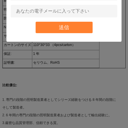
制御モード:
、ストロボ自動、DMX512 Master& の奴隷
特徴:
デジタル特徴
防水:
IP65
送信
N.W.:
4.5KG
サイズ:
14*16*105 （1piece のために）
カートンのサイズ:
110*30*33 （4pcs/carton）
保証:
1 年
証明書:
セリウム、RoHS
比較優位:
1. 専門の段階の照明製造業者としてシリーズ経験をつける 8 年間の段階に
そして製造者。
2. 6 年間の専門の段階の照明製造業者および製造者として輸出経験に。
3.厳密な品質管理部、信頼できる質。