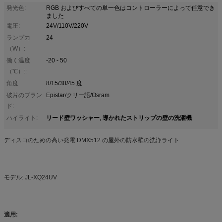
発光色:
RGB およびすべての単一色はコントローラーによって任意でき
ました
電圧:
24V/110V/220V
ランプ力
24
（W）:
働く温度
-20 - 50
（℃）::
角度:
8/15/30/45 度
破片のブラン
Epistar/クリー語/Osram
ド:
リード壁ワッシャー
導かれたストリップの壁の洗濯機
ハイライト:
,
ディスコのための高い発電 DMX512 の屋外の防水壁の洗浄ライト
モデル: JL-XQ24UV
適用: