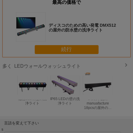
最高の価格で
ディスコのための高い発電 DMX512
の屋外の防水壁の洗浄ライト
続行
LEDウォールウォッシュライト
多く
穂軸LEDの壁の洗
IP65 LEDの壁の洗
1つの中国の
Jialeの
浄ライト
浄ライト
manuafacture
制御RGB
18pcsの屋外の壁
洗濯機ビ
の洗濯機Ip65の軽
度
く安い価格に付き
18x18W
言語を変えて下さい
RGBWA+UV 6つ
s