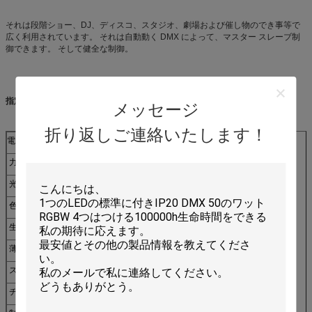
それは段階ショー、DJ、ディスコ、スタジオ、劇場および催し物のでき事等で
広く利用されています。 それは自動動く DMX によって、マスター スレーブ制
御できます。 そして健全な制御。
指定:
メッセージ
折り返しご連絡いたします！
電圧:
110-240V 50/60HZ
力:
72W
光源:
導かれる 24pcs x3w の高い明るさ
色:
紫外線
生命 titme:
6-10 百万時間
薄暗くなること:
0-100% 電子に薄暗くなることから
ストロボの速度
頻度 1-13Hz
チャネル:
DMX512、3/6CH